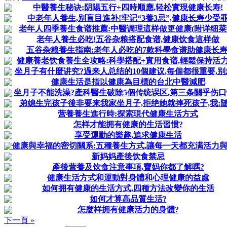
中醫養生秘诀:阴陽五行+四時顺應,轻松實現健康长寿!
中老年人養生,别盲目進补!牢记“3養3忌”,健康长寿少受
老年人四季養生食谱推薦:中醫调理這样做更健康(附详细菜
老年人養生必吃!五谷杂粮搭配食谱,健康饮食這样做
五谷杂粮養生指南:老年人必吃的7款科學食谱助健康长寿
健康養老饮食養生全攻略:科學搭配+實用食谱,輕鬆保持活力
坐月子有什麼讲究?過来人总结的10個建议,每個都很重要,别
健康生活是指以健康為目標的台北中醫減肥
坐月子不能洗澡?產科醫生破除5個传统误区,第三条關乎伤
弟媳生完孩子後非要来我家坐月子,拒绝她就摔死孩子,我:
营養養生進行時:探索現代健康生活方式
怎样才能拥有健康的生活習惯?
享受運動的樂趣,追求健康生活
健康與幸福的密切關系:五種養生方式,讓每一天都充满活力
新妈妈產後饮食禁忌
產後营養及饮食注意事項,寶妈你都了解嗎?
健康生活方式和運動對身體和心理健康的益處
如何拥有健康的生活方式,四種方法改變你的生活
如何才算高品質生活?
怎麼样拥有健康活力的身體?
下一頁 »