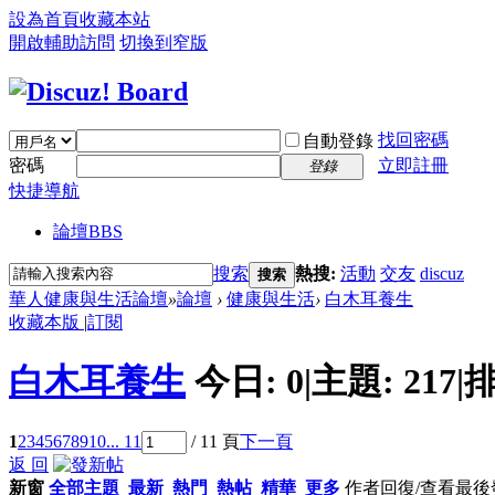
設為首頁
收藏本站
開啟輔助訪問
切換到窄版
找回密碼
自動登錄
密碼
立即註冊
登錄
快捷導航
論壇
BBS
搜索
熱搜:
活動
交友
discuz
搜索
華人健康與生活論壇
»
論壇
›
健康與生活
›
白木耳養生
收藏本版
|
訂閱
白木耳養生
今日:
0
|
主題:
217
|
排
1
2
3
4
5
6
7
8
9
10
... 11
/ 11 頁
下一頁
返 回
新窗
全部主題
最新
熱門
熱帖
精華
更多
作者
回復/查看
最後