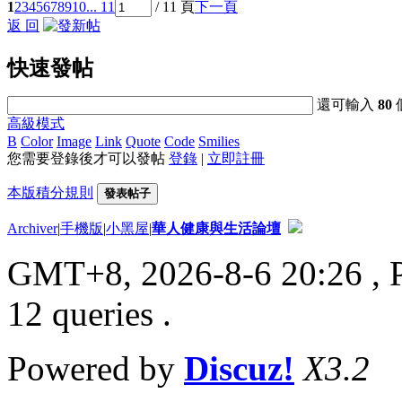
1
2
3
4
5
6
7
8
9
10
... 11
/ 11 頁
下一頁
返 回
快速發帖
還可輸入
80
高級模式
B
Color
Image
Link
Quote
Code
Smilies
您需要登錄後才可以發帖
登錄
|
立即註冊
本版積分規則
發表帖子
Archiver
|
手機版
|
小黑屋
|
華人健康與生活論壇
GMT+8, 2026-8-6 20:26
, 
12 queries .
Powered by
Discuz!
X3.2